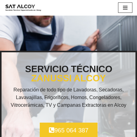
Saltar
al
contenido
SERVICIO TÉCNICO
ZANUSSI ALCOY
Reparación de todo tipo de Lavadoras, Secadoras,
Lavavajillas, Frigoríficos, Hornos, Congeladores,
Vitrocerámicas, TV y Campanas Extractoras en Alcoy
965 064 387