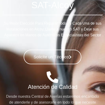
SAT-Alcoy
Su Mejor Elección Para Reparar Todas y Cada Una de sus
Instalaciones en Alcoy, Llame a nuestro SAT y Deje sus
Aparatos en Manos de Auténticos Especialistas del Sector
Solicite un Técnico
Atención de Calidad
Desde nuestra Central de Averías estaremos encantado
de atenderle y de asesorarle en todo lo que necesite